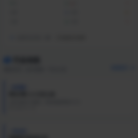
大
0
小
1
大单
0
大双
0
小单
0
小双
1
后续开出号码：
06
数据实时更新
行业动态
查看更多
最新资讯 · 技术更新 · 平台公告
技术更新
算法引擎 v3.0 正式上线
全新深度学习模型，预测准确率提升12%
2026-07-18
平台公告
数据源升级完成公告