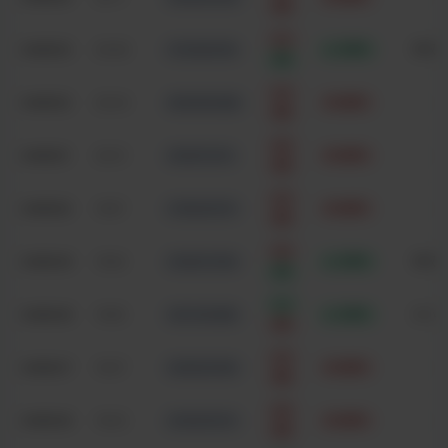
单
小
3466253
20:08
7+2+6=15
命中
单双
单
小
3466252
20:04
8+9+9=26
未中
-
单
大
3466251
20:01
5+5+1=11
未中
-
双
小
3466250
19:57
7+8+2=17
未中
-
双
大
3466249
19:54
3+6+1=10
命中
单双
双
小
3466248
19:50
5+1+2=08
命中
大小
单
小
3466247
19:47
5+9+2=16
未中
-
单
大
3466246
19:43
3+5+3=11
未中
-
双