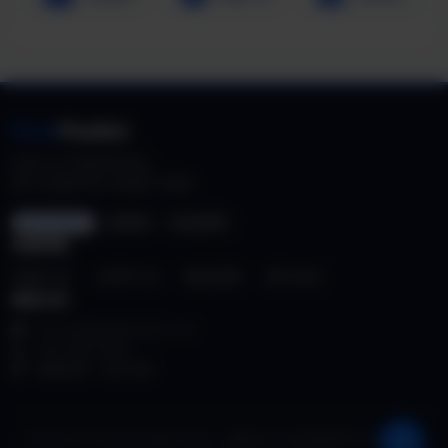
Data
Predict
加拿大28 智能预测系统
基于大数据分析与机器学习模型
ISO 27001
GDPR
SSL加密
快速导航
加拿大28
台湾PC28
隐私政策
用户协议
联系方式
service@datapredict.com
400-888-9999
数据加密 · 安全可靠
Copyright © 2026 DataPredict · 加拿大28 专业预测平台 All Rights