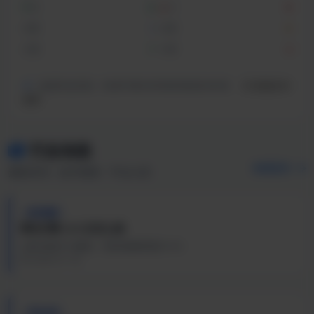
大
6
小
9
大单
1
大双
5
小单
7
小双
2
后续开出号码：
13 07 18 13 15 16 18 03 14 13
数据实时
更新
行业动态
查看更多
最新资讯 · 技术更新 · 平台公告
技术更新
算法引擎 v3.0 正式上线
全新深度学习模型，预测准确率提升12%
2026-07-18
平台公告