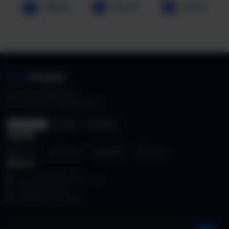
深蓝智能
数据工场
云擎科技
Data
Predict
加拿大28 智能预测系统
基于大数据分析与机器学习模型
ISO 27001
GDPR
SSL加密
快速导航
加拿大28
台湾PC28
隐私政策
用户协议
联系方式
service@datapredict.com
400-888-9999
数据加密 · 安全可靠