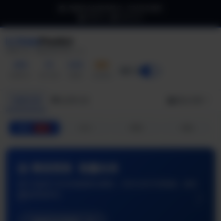
数据安全加密传输
实时同步更新
帮助中心
商务合作
Data
Predict
加拿大28 · 智能预测引擎 v3.0
400
15
3.8%
组合
开启
数据样本
命中次数
准确率
当前模式
加拿大28
台湾PC28
算法引擎
组合
大小
单双
杀组
热门
来
大数据驱动决策
，实时分析开奖数据，提供
累积海量历史数据，通过机器学习
准确率。