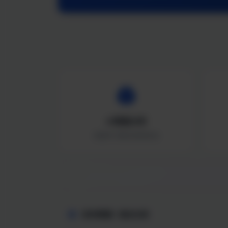
AI智能分析
深度学习算法持续优化
实时预测 · 组合分析