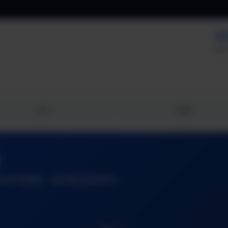
4
数据
大小
单双
优化算法，提升预测准确率。