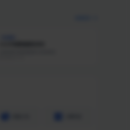
查看更多
行业资讯
2026年度数据报告发布
全面回顾年度数据趋势与预测表现
2026-07-14
数据工场
云擎科技