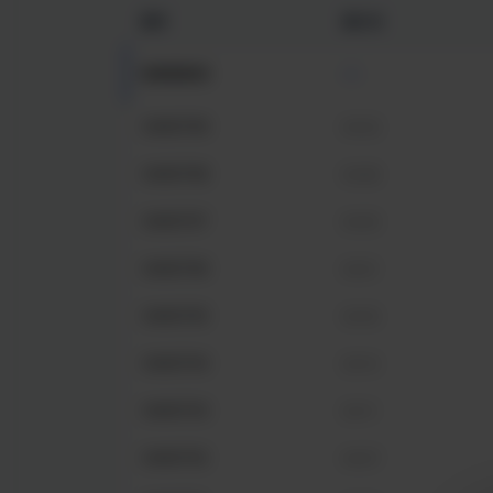
期号
倒计时
--
3466800
3466799
04:32
3466798
04:28
3466797
04:25
3466796
04:21
3466795
04:18
3466794
04:14
3466793
04:11
3466792
04:07