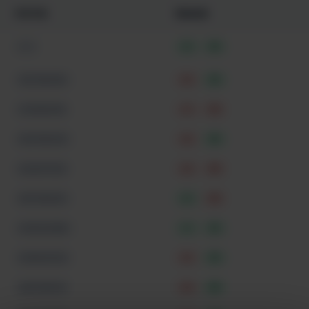
开奖号码
预测结果
--
大
双
3+1+6=10
大
双
1+5+9=15
小
双
0+7+6=13
大
单
3+2+7=12
大
单
6+7+8=21
大
双
4+0+2=06
小
双
0+8+4=12
大
双
0+7+4=11
大
单