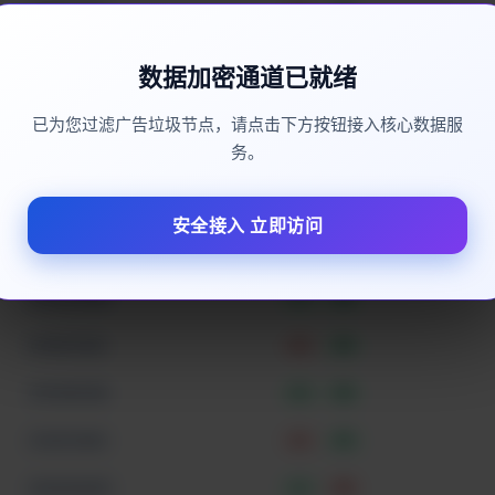
5+8+1=14
小
双
6+8+2=16
小
单
数据加密通道已就绪
3+7+2=12
小
双
已为您过滤广告垃圾节点，请点击下方按钮接入核心数据服
务。
3+9+6=18
小
双
9+4+5=18
小
单
安全接入 立即访问
8+6+7=21
小
双
0+2+4=06
小
双
7+5+1=13
大
单
7+3+6=16
大
双
1+2+1=04
大
双
0+3+4=07
小
双